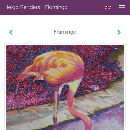
Helga Renders - Flamingo
Tog
navi
Flamingo