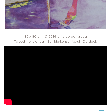
80 x 80 cm, © 2016, prijs op aanvraag
Tweedimensionaal | Schilderkunst | Acryl | Op doek