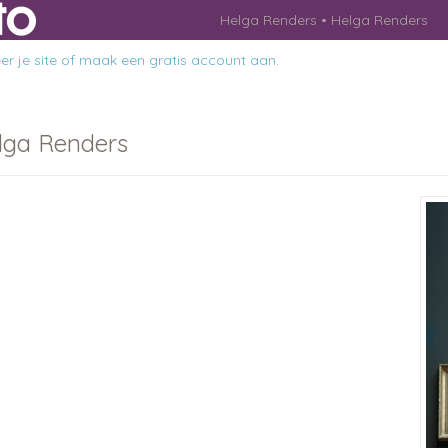
Helga Renders
Helga Renders
r je site
of
maak een gratis account aan
.
lga Renders