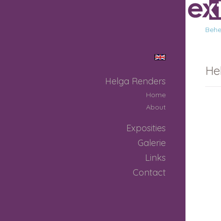
Behee
He
Helga Renders
Home
About
Exposities
Galerie
Links
Contact