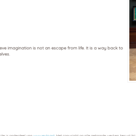
ieve imagination is not an escape from life. It is a way back to
elves.
site is onderdeel van
www.exto.art
. Het copyright op alle getoonde werken berust bi