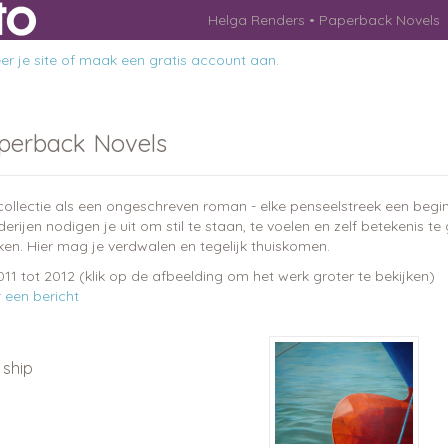
Helga Renders
Paperback Novels
r je site
of
maak een gratis account aan
.
perback Novels
collectie als een ongeschreven roman - elke penseelstreek een begin,
derijen nodigen je uit om stil te staan, te voelen en zelf betekenis te
ken. Hier mag je verdwalen en tegelijk thuiskomen.
2011 tot 2012
(klik op de afbeelding om het werk groter te bekijken)
r een bericht
 ship