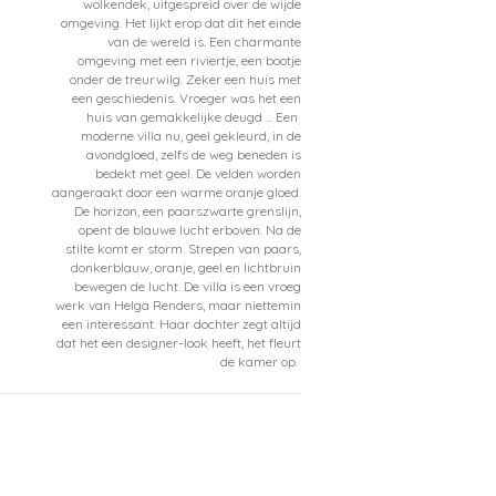
wolkendek, uitgespreid over de wijde
omgeving. Het lijkt erop dat dit het einde
van de wereld is. Een charmante
omgeving met een riviertje, een bootje
onder de treurwilg. Zeker een huis met
een geschiedenis. Vroeger was het een
huis van gemakkelijke deugd ... Een
moderne villa nu, geel gekleurd, in de
avondgloed, zelfs de weg beneden is
bedekt met geel. De velden worden
aangeraakt door een warme oranje gloed.
De horizon, een paarszwarte grenslijn,
opent de blauwe lucht erboven. Na de
stilte komt er storm. Strepen van paars,
donkerblauw, oranje, geel en lichtbruin
bewegen de lucht. De villa is een vroeg
werk van Helga Renders, maar niettemin
een interessant. Haar dochter zegt altijd
dat het een designer-look heeft, het fleurt
de kamer op.