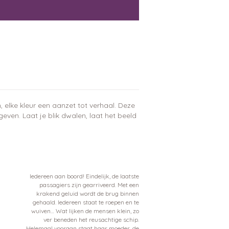
 elke kleur een aanzet tot verhaal. Deze
 geven. Laat je blik dwalen, laat het beeld
Iedereen aan boord! Eindelijk, de laatste
passagiers zijn gearriveerd. Met een
krakend geluid wordt de brug binnen
gehaald. Iedereen staat te roepen en te
wuiven… Wat lijken de mensen klein, zo
ver beneden het reusachtige schip.
Helemaal vooraan staat haar moeder, de