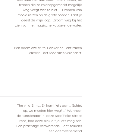
tranen die ze zo onopgemerkt mogelijk
weg veegt ziet ze niet… Dromen van
mooie reizen op de grote oceaan. Laat je
geest de vrije loop. Droom weg bij het
zien van het magische kabbelende water.
Een ademloze stilte. Donker en licht raken
elkaar - net vóór alles verandert.
The villa Shht... Er komt iets aan ... Schiet
op, we moeten hier weg! ... ' Wanneer
de kunstenaar in deze specifieke straat
reed, had deze plek altijd iets magisch.
Een prachtige betoverende lucht, telkens
een adembenemend