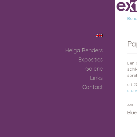
Behee
Pa
Helga Renders
Exposities
Een 
Galerie
schil
spre
Links
uit 
Contact
stuu
2011
Blue