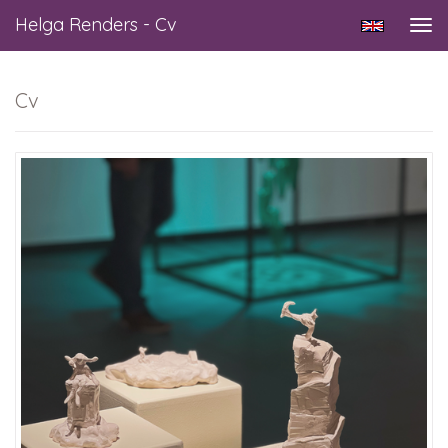
Helga Renders - Cv
Tog
navi
Cv